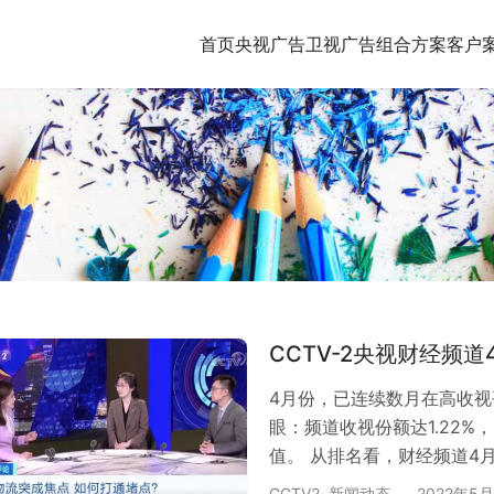
首页
央视广告
卫视广告
组合方案
客户
CCTV-2央视财经频
4月份，已连续数月在高收
眼：频道收视份额达1.22%
值。 从排名看，财经频道4
位。其中，4月21日频道收视
CCTV2
,
新闻动态
2022年5月