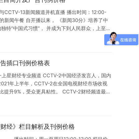
CCTV-13新闻频道并机直播 播出时间：12:00-
民”的新闻午餐 自开播以来， 《新闻30分》培养了中
独特“中国式习惯”， 并成为下到人民群众，上至国
目。 名嘴魅力盘活视听新体验 栏目收视：午间全
“品牌强国工程”资源外 《新闻30分》全国收视遥遥
播出，有效覆盖全国 横跨央视两大权威平台CCTV-
两份回…
天广告插口刊例价格表
唯一上星财经专业频道 CCTV-2中国经济发言人，国内
021年上半年，CCTV-2在全国电视财经市场收视
同比提升9%，受众更具粘性。 CCTV-2财经频道最高
经新闻总汇，3·15主阵地 2022年国内国际财经大
部品牌携手同行 头部品牌必争之地： 全国/全球500强
茅台、半为、鲁花、中粮、中国联通、京东、海尔、
国…
《天下财经》栏目解析及刊例价格
 播出时间：周一至周日12:00-13:00 栏目价