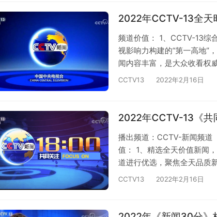
视份额看，2021年10月起
月起月均收视份额连续5个…
2022年CCTV-13
频道价值： 1、CCTV-13
视影响力构建的“第一高地”
闻内容丰富，是大众收看权威
道充分发挥国家媒体责任与
CCTV13
2022年2月16日
视频道首位。 2、CCTV-1
CCTV-13：观众收看新闻
台。而CCTV13又是央视唯
2022年CCTV-13
播出频道：CCTV-新闻频道 
值： 1、精选全天价值新闻
道进行优选，聚焦全天品质
表达方式，力求为观众奉上一
CCTV13
2022年2月16日
注》占据18点-19点晚间
视高峰的开端。人群聚合：
是最具投资价值的新闻时段。
2022年《新闻30分