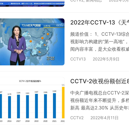
名新高。 从时段看，财经频
99%，晚间时段涨幅达90%
首播节目收视率全线飘红 4
2022年CCTV-13
频道价值： 1、CCTV-13
视影响力构建的“第一高地”
闻内容丰富，是大众收看权威
道充分发挥国家媒体责任与
CCTV13
2022年5月9日
视频道首位。 2、CCTV-1
CCTV-13：观众收看新闻
台。而CCTV13又是央视唯
CCTV-2收视份额创近
中央广播电视总台CCTV-
视份额近年来不断提升，多档
新高 最高达2.30% 从历史
到0.90%，为2015年以
CCTV2
2022年4月11日
1.12%，创近8年来新高。 