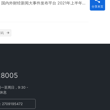
人，国内外财经新闻大事件发布平台 2021年上半年，
分享本页
场收视时长占比88.03%，忠实度同比提升9%，受众
播》名列全国财经节目收视第三，是财经新闻栏目的收
经频道最高品质汇聚最有价值人群 3、全球财经新闻总
28005
至周日，9:30 -
不休息
2709195472