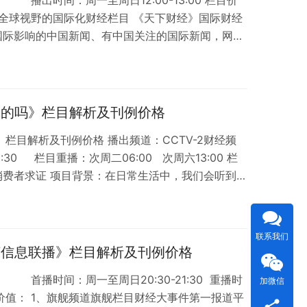
一档全球视野的国际化财经栏目 《天下财经》国际财经
国际影响的中国新闻、有中国关注的国际新闻，网罗
高点。 2、高端商务人群的午间财经资讯盛宴汇聚
们偏重财经新闻、关注市场、购买力强、懂得理财和投
，为品牉渠道拓展及美誉度建设贡献力量。 3、全
，全球智慧 …
《是真的吗》栏目解析及刊例价格
吗》栏目解析及刊例价格 播出频道：CCTV-2财经频
0 栏目重播：次周二06:00 次周六13:00 栏
消费者求证 项目背景：在日常生活中，我们会听到各
而言，面对各类传言，真假莫辩，不堪甚忧。在此背
新互动求证节目《是真的吗》针对网络传言进行考
纯净信息的媒体责任，满足公众对探索“真相”的诉
联系我们
《经济信息联播》栏目解析及刊例价格
道 首播时间：周一至周日20:30-21:30 重播时
加微信
 栏目价值： 1、旗舰频道旗舰栏目财经大事件第一报道平