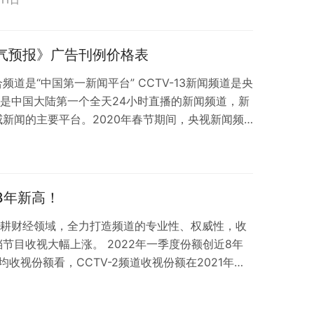
道4月份主要时段同比显著提升。上午时段涨幅达
，早间、午间、下午和黄金时段涨幅均超42%。 1、
月份，财经频道20档首播节目…
《天气预报》广告刊例价格表
综合频道是“中国第一新闻平台” CCTV-13新闻频道是央
，是中国大陆第一个全天24小时直播的新闻频道，新
新闻的主要平台。2020年春节期间，央视新闻频
义务，成为大众关注的焦点，频道收视跃居全国央卫
3新闻：第一输出量 3、CCTV-13新闻：第一关注度
的主平台全国观众81%的新闻收视来自中央广播电视总
一专…
8年新高！
2深耕财经领域，全力打造频道的专业性、权威性，收
节目收视大幅上涨。 2022年一季度份额创近8年
年均收视份额看，CCTV-2频道收视份额在2021年达
来年收视份额最高；2022年一季度累计收视份额达到
注：2022年的数据日期范围为2022年一季度 从月收