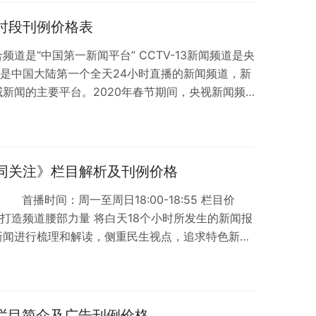
，CCTV-2频道的收视率和收视份额均持续走高，从11
全天时段刊例价格表
综合频道是“中国第一新闻平台” CCTV-13新闻频道是央
，是中国大陆第一个全天24小时直播的新闻频道，新
新闻的主要平台。2020年春节期间，央视新闻频
义务，成为大众关注的焦点，频道收视跃居全国央卫
3新闻：第一输出量 3、CCTV-13新闻：第一关注度
的主平台全国观众81%的新闻收视来自中央广播电视总
一专…
《共同关注》栏目解析及刊例价格
首播时间：周一至周日18:00-18:55 栏目价
，打造频道腰部力量 将白天18个小时所发生的新闻报
新闻进行梳理和解读，侧重民生视点，追求特色新闻
档集纳“国事家事天下事”的新闻盛宴。 《共同关
黄金时段，毗邻《新闻联播》，是新闻频道每天晚间收
吸引最大规模的受众流入，打造新闻频道腰部力量，
 2、多元化新闻矩…
》栏目简介及广告刊例价格