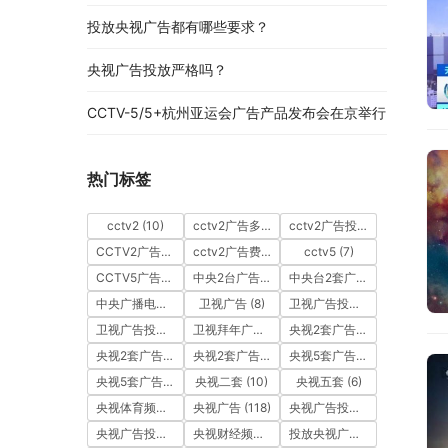
投放央视广告都有哪些要求？
央视广告投放严格吗？
CCTV-5/5+杭州亚运会广告产品发布会在京举行
热门标签
cctv2
(10)
cctv2广告多少钱
(10)
cctv2广告投放
(10)
CCTV2广告投放多少钱
(10)
cctv2广告费用
(10)
cctv5
(7)
CCTV5广告投放
(7)
中央2台广告
(10)
中央台2套广告
(10)
中央广播电视总台
(18)
卫视广告
(8)
卫视广告投放
(11)
卫视广告投放案例
(8)
卫视拜年广告
(9)
央视2套广告
(11)
央视2套广告价格
(10)
央视2套广告费用
(10)
央视5套广告价格
(6)
央视5套广告费用
(6)
央视二套
(10)
央视五套
(6)
央视体育频道广告
(7)
央视广告
(118)
央视广告投放
(89)
央视广告投放案例
(49)
央视财经频道广告
(12)
投放央视广告
(10)