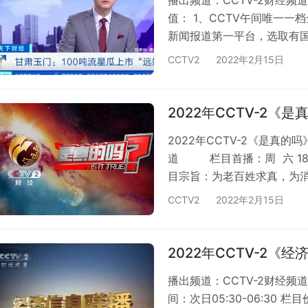
值： 1、CCTV午间唯一
新闻报道第一平台，选取有
全球资讯，让品牌占位传播制
CCTV2
2022年2月15日
最具价值的“钻石”人群 他
资；高端商务人群的忠诚收视
球视野、全球市场，全球关注
2022年CCTV-2
2022年CCTV-2《是真的
道 栏目首播：周 六 18:3
目宗旨：为老百姓求真，为
式各样的流言，而对于公众
CCTV2
2022年2月15日
景下，央视财经频道推出全
证，解开众多生活迷局，发挥
求。 栏目价值：检验生活…
2022年CCTV-2
播出频道：CCTV-2财经频
间：次日05:30-06:30