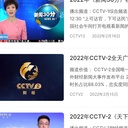
播出频道：CCTV-1综合频道与
12:30 “上可达官，下可达
国社会午间打开电视看新闻的
家政府重点关注的午间新闻节
CCTV13
2022年2月16日
国收视第一远超其他栏目 除
领先，排名第一 双平台并机
1、CCTV-新闻；一份投入
2022年CCTV-2全
频道价值： CCTV-2全国
外财经新闻大事件发布平台 2
时长占比88.03%，忠实度
品质汇聚最有价值人群 全球财
CCTV2
2022年2月15日
事尽在CCTV-2 与行业头
的广告环境携手中国银联、
宝能、中国安徽、碧桂园等
2022年CCTV-2
播出频道：CCTV-2财经频道