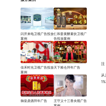
闪开来电卫视广告投放
仁和姜黄酵素饮卫视广
案例
告投放案例
注
佳禾时光卫视广告投放
天下粮仓拜年广告
案例
从
1
御皇鼎酒拜年广告
王守义十三香央视广告
案例