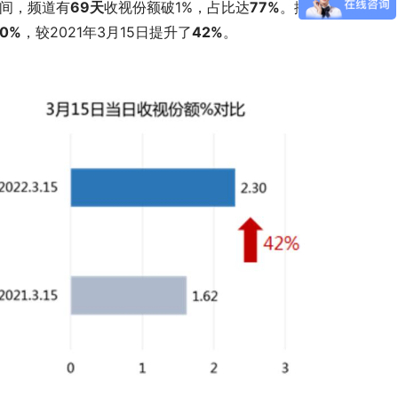
期间，频道有
69天
收视份额破1%，占比达
77%
。播
30%
，较2021年3月15日提升了
42%
。