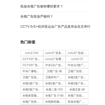
投放央视广告都有哪些要求？
央视广告投放严格吗？
CCTV-5/5+杭州亚运会广告产品发布会在京举行
热门标签
cctv2
(10)
cctv2广告多少钱
(10)
cctv2广告投放
(10)
CCTV2广告投放多少钱
(10)
cctv2广告费用
(10)
cctv5
(7)
CCTV5广告投放
(7)
中央2台广告
(10)
中央台2套广告
(10)
中央广播电视总台
(18)
卫视广告
(8)
卫视广告投放
(11)
卫视广告投放案例
(8)
卫视拜年广告
(9)
央视2套广告
(11)
央视2套广告价格
(10)
央视2套广告费用
(10)
央视5套广告价格
(6)
央视5套广告费用
(6)
央视二套
(10)
央视五套
(6)
央视体育频道广告
(7)
央视广告
(118)
央视广告投放
(89)
央视广告投放案例
(49)
央视财经频道广告
(12)
投放央视广告
(10)