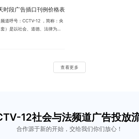
2全天时段广告插口刊例价格表
道呼号：CCTV-12 ，简称：央
二套）是以社会、道德、法律为主
年5月12日开播。 2002年5月12
 2004年12月28日，CCTV-
西部频道”改为“中央电视台社会与
日，中央电视台社会与法频道高清频道
查看更多
了高清、标清同播。 2022年
插口刊例价格表: 广告口时间（约）
CTV-12社会与法频道广告投放
合作源于新的开始，交给我们你们放心！