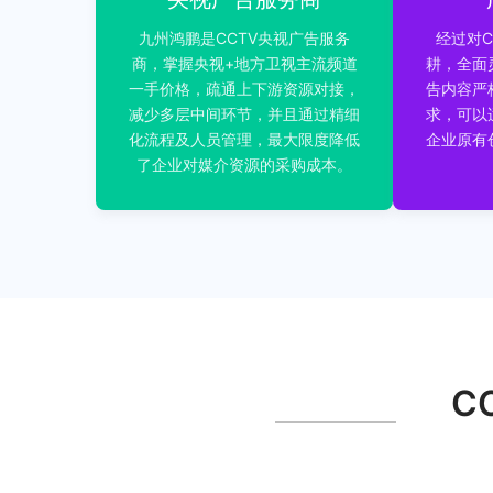
九州鸿鹏是CCTV央视广告服务
经过对C
商，掌握央视+地方卫视主流频道
耕，全面
一手价格，疏通上下游资源对接，
告内容严
减少多层中间环节，并且通过精细
求，可以
化流程及人员管理，最大限度降低
企业原有
了企业对媒介资源的采购成本。
C