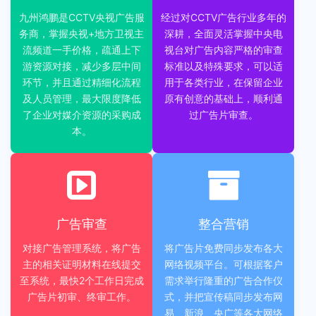
九州鸿鹏是CCTV央视广告服
经过对CCTV广告行业多年的
务商，掌握央视+地方卫视主
深耕，全面灵活掌握中央电
流频道一手价格，疏通上下
视台对广告内容严格的审查
游资源对接，减少多层中间
标准以及特殊要求，可以适
环节，并且通过精细化流程
用于各类行业，在保留企业
及人员管理，最大限度降低
原有创意的基础上，顺利通
了企业对媒介资源的采购成
过广告片审查。
本。
广告审查
整合营销
对接广告管理系统，将广告
将广告片免费同步发布各大
主的相关证明材料在线提交
网络视频平台。可根据客户
至系统，最快2个工作日完成
需求举行隆重的广告合作仪
广告片初审、终审工作。
式，并把宣传稿同步发布网
易、新浪、央广等各大网络