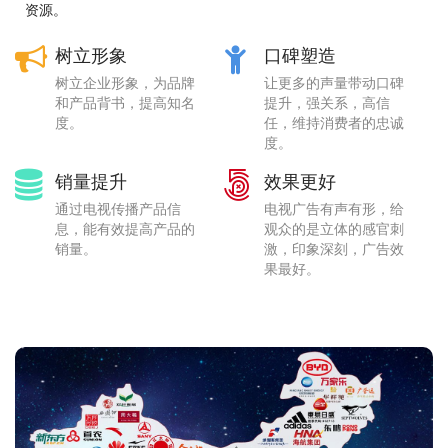
资源。
树立形象
口碑塑造
树立企业形象，为品牌
让更多的声量带动口碑
和产品背书，提高知名
提升，强关系，高信
度。
任，维持消费者的忠诚
度。
销量提升
效果更好
通过电视传播产品信
电视广告有声有形，给
息，能有效提高产品的
观众的是立体的感官刺
销量。
激，印象深刻，广告效
果最好。