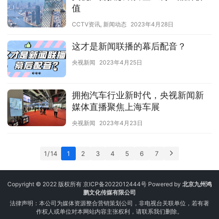
值
CCTV资讯
,
新闻动态
2023年4月28日
这才是新闻联播的幕后配音？
央视新闻
2023年4月25日
拥抱汽车行业新时代，央视新闻新
媒体直播聚焦上海车展
央视新闻
2023年4月23日
1 / 14
1
2
3
4
5
6
7
Copyright © 2022 版权所有
京ICP备2022012444号
Powered by
北京九州鸿
鹏文化传媒有限公司
法律声明：本公司为媒体资源整合营销策划公司，非电视台关联单位，若有著
作权人或单位对本网站内容主张权利，请联系我们删除。