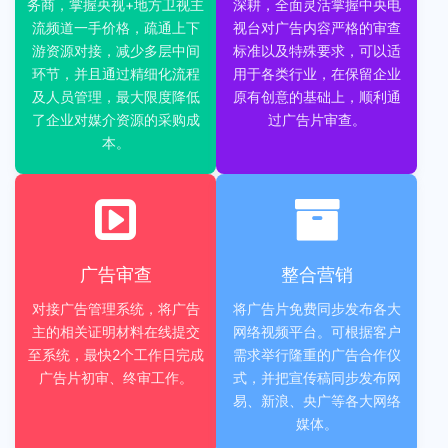
务商，掌握央视+地方卫视主
深耕，全面灵活掌握中央电
流频道一手价格，疏通上下
视台对广告内容严格的审查
游资源对接，减少多层中间
标准以及特殊要求，可以适
环节，并且通过精细化流程
用于各类行业，在保留企业
及人员管理，最大限度降低
原有创意的基础上，顺利通
了企业对媒介资源的采购成
过广告片审查。
本。
广告审查
整合营销
对接广告管理系统，将广告
将广告片免费同步发布各大
主的相关证明材料在线提交
网络视频平台。可根据客户
至系统，最快2个工作日完成
需求举行隆重的广告合作仪
广告片初审、终审工作。
式，并把宣传稿同步发布网
易、新浪、央广等各大网络
媒体。