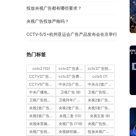
投放央视广告都有哪些要求？
央视广告投放严格吗？
CCTV-5/5+杭州亚运会广告产品发布会在京举行
热门标签
cctv2
(10)
cctv2广告多少钱
(10)
cctv2广告投放
(10)
CCTV2广告投放多少钱
(10)
cctv2广告费用
(10)
cctv5
(7)
CCTV5广告投放
(7)
中央2台广告
(10)
中央台2套广告
(10)
中央广播电视总台
(18)
卫视广告
(8)
卫视广告投放
(11)
卫视广告投放案例
(8)
卫视拜年广告
(9)
央视2套广告
(11)
央视2套广告价格
(10)
央视2套广告费用
(10)
央视5套广告价格
(6)
央视5套广告费用
(6)
央视二套
(10)
央视五套
(6)
央视体育频道广告
(7)
央视广告
(118)
央视广告投放
(89)
央视广告投放案例
(49)
央视财经频道广告
(12)
投放央视广告
(10)