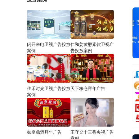
闪开来电卫视广告投放
仁和姜黄酵素饮卫视广
案例
告投放案例
佳禾时光卫视广告投放
天下粮仓拜年广告
案例
御皇鼎酒拜年广告
王守义十三香央视广告
案例