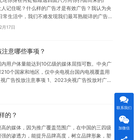
让人记住呢？什么样的广告才是有效广告？我认为央
在日常生活中，我们不难发现我们最耳熟能详的广告便
术哪家强？中国山东找蓝翔！"、"怕上火,喝王老
2月17日
海飞丝！"等。其中不难发现这些火遍全国的大品牌都
情反复，企业经营也遇到各种困难，再加上线上平台
不是所有企业能烧得起的，央视广告也大大降低了没
该注意哪些事项？
内用户体量能达到10亿级的媒体屈指可数。中央广
210个国家和地区，仅中央电视台国内电视覆盖用
3央视广告投放注意事项 1、2023央视广告投放对广告
供组织机构代码证，企业提供营业执照、商标注册证或
报告等，特殊行业要求提供特殊行业的许可证件，如
品要化妆品生产许可证等。 2、2023央视广告投
联系我们
家级、最高级、最佳等绝对化用语。…
样的？
很高的媒体，因为推广覆盖范围广，在中国的三四级
加微信
很强的渗透力，能提升品牌高度，树立品牌形象，塑