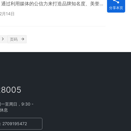
。通过利用媒体的公信力来打造品牌知名度、美誉
分享本页
企业招商加盟，提高产品行业高知名度，迅速扩展市
2月14日
告合作是如何收费的呢？央视广告收费标准是怎么
不变的，央视广告收费标准由中央电视台公布，中央
栏目不同，有不同的收费标准，均由中央电视台发布
28005
至周日，9:30 -
不休息
2709195472