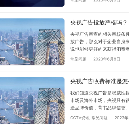
一、央视广告投放的要求条
产品质量合格，企业有国家
营业执照、商标注册证、产
央视广告投放严格吗？
件，如…
央视广告审查的相关审核条
放广告，那么对于企业自身
说也能够更好的来获得消费
内容来说审核非常的严格，在
常见问题
2023年6月8日
定，危害人身、财产安全，
益。 2、妨碍社会公共秩序
暴力、丑恶的内容。 4、含
央视广告收费标准是怎
我们知道央视广告是权威性
市场及海外市场，央视具有
造品牌价值，背书品牌信誉
度，以及品牌传播度，助力
CCTV资讯
,
常见问题
2023
场份额。 可能你会问央视广