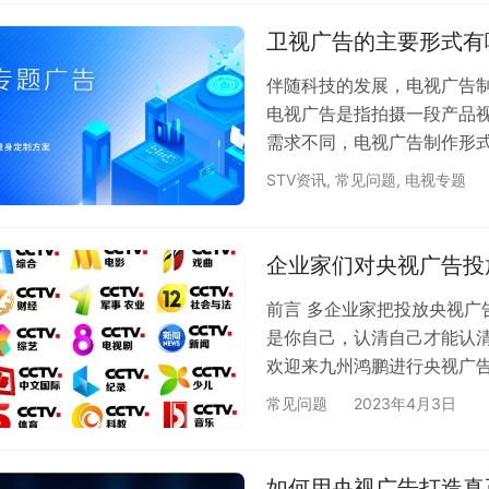
样？央视广告收费不是固定
电视台广告费标准各个频道
卫视广告的主要形式有
收费标准。通…
伴随科技的发展，电视广告
电视广告是指拍摄一段产品
需求不同，电视广告制作形
楚也划分不清楚，那么广告一
STV资讯
,
常见问题
,
电视专题
全国卫视广告的主要形式有：
告客户提供的特定广告播出
品广告在指定的电视节目的
企业家们对央视广告投
式…
前言 多企业家把投放央视
是你自己，认清自己才能认
欢迎来九州鸿鹏进行央视广告
千人成本、每收视点成本、
常见问题
2023年4月3日
价值，但这些只是量的考察
受众与栏目受众的吻合，栏
区2 投放央视广告只在销售
如何用央视广告打造真