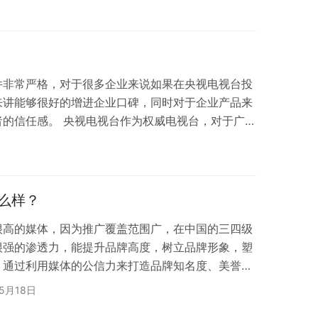
件 只要是正规的企业资质都可以投放央视广告，要求
相关行业部门发的经营许可证件。一般要求企业提供
品检测报告等，特殊行业要求提供特殊行业的许可证
件非常严格，对于很多企业来说如果在央视电视台投
来讲能够很好的增进企业口碑，同时对于企业产品来
者的信任感。 央视电视台作为权威电视台，对于广告
央视广告片中不能出现以下内容： 1、妨碍社会安
损害国家、民族尊严，损害国家、民族、社会公共利
，违背社会良好风尚。 3、含有淫秽、迷信、恐怖、
有民族、种族、宗教、性别歧视的内容。 5、妨碍…
么样？
很高的媒体，因为推广覆盖范围广，在中国的三四级
很强的渗透力，能提升品牌高度，树立品牌形象，塑
。通过利用媒体的公信力来打造品牌知名度、美誉
企业招商加盟，提高产品行业高知名度，迅速扩展市
年5月18日
告合作是如何收费的呢？央视广告收费标准是怎么