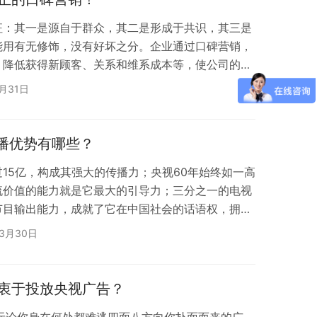
征：其一是源自于群众，其二是形成于共识，其三是
能用有无修饰，没有好坏之分。企业通过口碑营销，
，降低获得新顾客、关系和维系成本等，使公司的利
在调查市场需求的情况下，为消费者提供他们所需要
3月31日
关的口碑推广计划，让消费者从自身主动传播公司产
让更多的潜在客户通过口碑了解产品、树立品牌、加
达到企业销售产品和提供服务的目的，口碑对于企业
展播优势有哪些？
15亿，构成其强大的传播力；央视60年始终如一高
流价值的能力就是它最大的引导力；三分之一的电视
节目输出能力，成就了它在中国社会的话语权，拥有
查显示，当央视与其它媒体说法不同时，95%以上
年3月30日
这就是国家电视台的公信力，多年来成就了太多品
广告词！ 权威媒体央视广告投放优势一：公信力
为企业品牌背书产品信得过！提升品牌高度，树立品
衷于投放央视广告？
无论你身在何处都难逃四面八方向你扑面而来的广