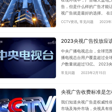
告，但是什么样的广告才能
视广告就是最好的选择。 
是央视广告，例如："挖掘技
CCTV资讯
,
常见问题
2023年
吉！"、"去屑实力派，当然
是在央视投放广告。近年疫
互联网广告推广的烧钱模式
2023央视广告投放应
门…
中央广播电视总台，全球范围
播电视总台用户覆盖超过全球
户数量就超过13亿。 202
主的要求条件 事业单位提
常见问题
2023年2月15日
商标受理通知书、产品检测
食品要食品生产许可证，化妆
放广告内容要求 严禁使用国
央视广告收费标准是怎
我们知道央视广告是权威性
市场及海外市场，央视具有