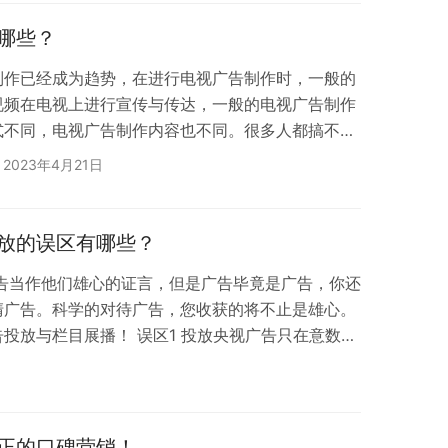
不变的，央视广告收费标准由中央电视台公布，中央
栏目不同，有不同的收费标准，均由中央电视台发布
哪些？
制作已经成为趋势，在进行电视广告制作时，一般的
视频在电视上进行宣传与传达，一般的电视广告制作
式不同，电视广告制作内容也不同。很多人都搞不清
共有几种形式呢?广告的六种广告形式您知道多少?
2023年4月21日
 1、特约播映广告 特约播映卫视广告指电视台为广
时间，客户通过订购这类卫视广告时间，把自己的产
前、后或节目中间播出的一种广告宣传方式。这种形
放的误区有哪些？
广告当作他们雄心的证言，但是广告毕竟是广告，你还
清广告。科学的对待广告，您收获的将不止是雄心。
投放与栏目展播！ 误区1 投放央视广告只在意数据
总收视点、占有率等数据在一定程度上反应了媒体的
，更要注重媒体质的考察，比如媒体的形象，企业的
目的美誉度、忠诚度，栏目在受众中的影响力等。 误
旺季进行投放 很多企业只有在销售旺季进行广…
正的口碑营销！