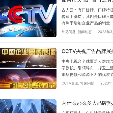
古人云：有口皆碑。口碑特
传颂于基层，其四是口碑只
有利于增加企业产品的销量
润上升。口碑营销就是企业
常见问题
,
新闻动态
2023年
的产品和服务，同时制定相
品和服务的良好评价，从而
强企业在市场中的认知度，
CCTV央视广告品牌
的发展是非…
中央电视台全球覆盖人群超过
举旗帜、引领导向，捍卫主
市场份额和源源不断的优质
话语权的媒体就有影响力；调
CCTV资讯
,
常见问题
2023
的观众更信任央视的说法，
牌，成就了人人都烂熟于心的
让消费者放心，国家电视台
为什么那么多大品牌热
牌形…
在现环境中，广告铺天盖地,