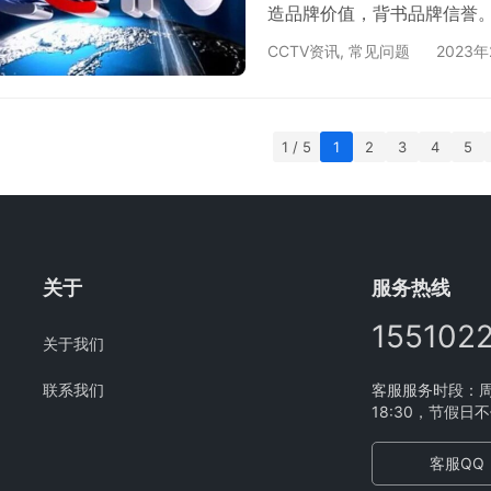
造品牌价值，背书品牌信誉
度，以及品牌传播度，助力
CCTV资讯
,
常见问题
2023年
场份额。 可能你会问央视广
样？央视广告收费不是固定
电视台广告费标准各个频道
1 / 5
1
2
3
4
5
收费标准。通…
关于
服务热线
155102
关于我们
联系我们
客服服务时段：周一
18:30，节假日
客服QQ：