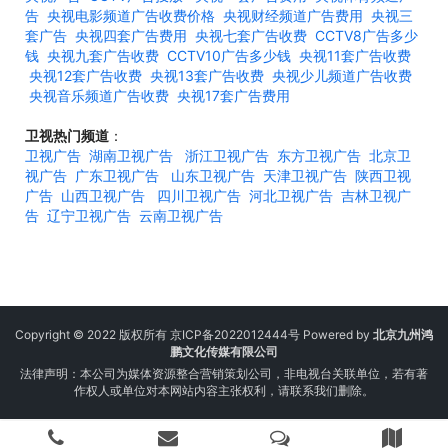
告
央视电影频道广告收费价格
央视财经频道广告费用
央视三
套广告
央视四套广告费用
央视七套广告收费
CCTV8广告多少
钱
央视九套广告收费
CCTV10广告多少钱
央视11套广告收费
央视12套广告收费
央视13套广告收费
央视少儿频道广告收费
央视音乐频道广告收费
央视17套广告费用
卫视热门频道
：
卫视广告
湖南卫视广告
浙江卫视广告
东方卫视广告
北京卫
视广告
广东卫视广告
山东卫视广告
天津卫视广告
陕西卫视
广告
山西卫视广告
四川卫视广告
河北卫视广告
吉林卫视广
告
辽宁卫视广告
云南卫视广告
Copyright © 2022 版权所有
京ICP备2022012444号
Powered by
北京九州鸿
鹏文化传媒有限公司
法律声明：本公司为媒体资源整合营销策划公司，非电视台关联单位，若有著
作权人或单位对本网站内容主张权利，请联系我们删除。