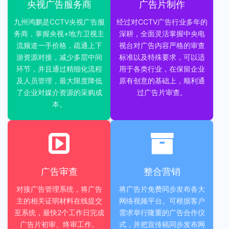
央视广告服务商
广告片制作
九州鸿鹏是CCTV央视广告服
经过对CCTV广告行业多年的
务商，掌握央视+地方卫视主
深耕，全面灵活掌握中央电
流频道一手价格，疏通上下
视台对广告内容严格的审查
游资源对接，减少多层中间
标准以及特殊要求，可以适
环节，并且通过精细化流程
用于各类行业，在保留企业
及人员管理，最大限度降低
原有创意的基础上，顺利通
了企业对媒介资源的采购成
过广告片审查。
本。
广告审查
整合营销
对接广告管理系统，将广告
将广告片免费同步发布各大
主的相关证明材料在线提交
网络视频平台。可根据客户
至系统，最快2个工作日完成
需求举行隆重的广告合作仪
广告片初审、终审工作。
式，并把宣传稿同步发布网