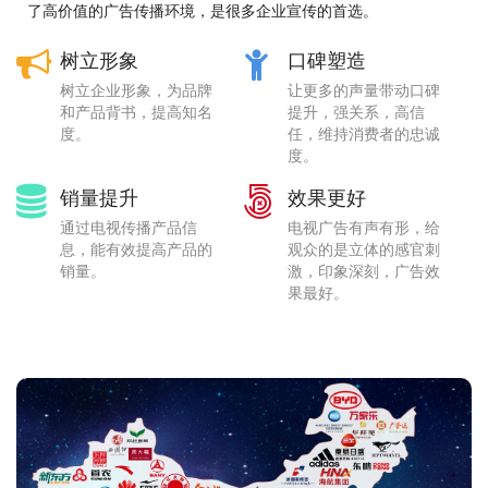
了高价值的广告传播环境，是很多企业宣传的首选。
树立形象
口碑塑造
树立企业形象，为品牌
让更多的声量带动口碑
和产品背书，提高知名
提升，强关系，高信
度。
任，维持消费者的忠诚
度。
销量提升
效果更好
通过电视传播产品信
电视广告有声有形，给
息，能有效提高产品的
观众的是立体的感官刺
销量。
激，印象深刻，广告效
果最好。