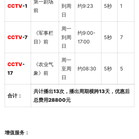
第一剧场
C
C
TV
-1
到周
约9:23
5秒
1
前
日
周一
《军事栏
约9:00-
C
C
TV
-7
到周
5秒
7
目》前
17:00
日
周一
C
C
TV
-
《农业气
至周
约08:30
5秒
5
17
象》前
日
共计播出13次，播出周期横跨13天，优惠后
合计：
总费用28800元
增值服务：